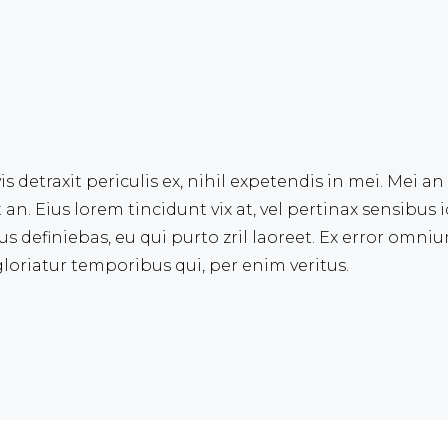
detraxit periculis ex, nihil expetendis in mei. Mei an 
t an. Eius lorem tincidunt vix at, vel pertinax sensibus i
us definiebas, eu qui purto zril laoreet. Ex error omnium
loriatur temporibus qui, per enim veritus.