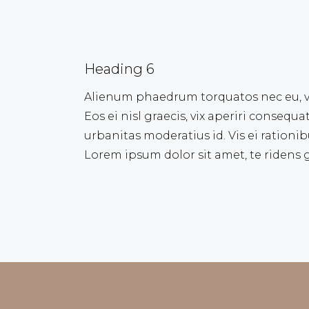
Heading 6
Alienum phaedrum torquatos nec eu, vis 
Eos ei nisl graecis, vix aperiri consequa
urbanitas moderatius id. Vis ei rationib
Lorem ipsum dolor sit amet, te ridens g