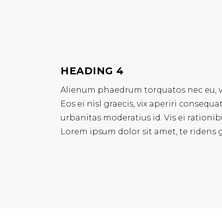
HEADING 4
Alienum phaedrum torquatos nec eu, vis 
Eos ei nisl graecis, vix aperiri consequa
urbanitas moderatius id. Vis ei rationib
Lorem ipsum dolor sit amet, te ridens g