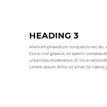
HEADING 3
Alienum phaedrum torquatos nec eu, vis 
Eos ei nisl graecis, vix aperiri consequa
urbanitas moderatius id. Vis ei rationib
Lorem ipsum dolor sit amet, te ridens g