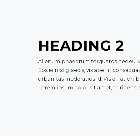
HEADING 2
Alienum phaedrum torquatos nec eu, vis 
Eos ei nisl graecis, vix aperiri consequa
urbanitas moderatius id. Vis ei rationib
Lorem ipsum dolor sit amet, te ridens g