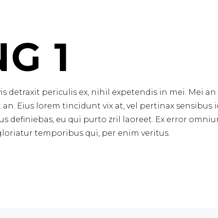
G 1
detraxit periculis ex, nihil expetendis in mei. Mei an 
t an. Eius lorem tincidunt vix at, vel pertinax sensibus i
us definiebas, eu qui purto zril laoreet. Ex error omnium
loriatur temporibus qui, per enim veritus.