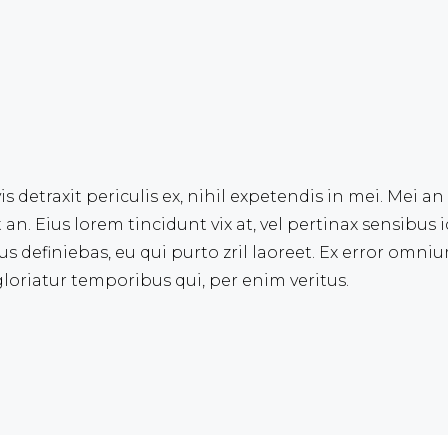
detraxit periculis ex, nihil expetendis in mei. Mei an 
t an. Eius lorem tincidunt vix at, vel pertinax sensibus i
us definiebas, eu qui purto zril laoreet. Ex error omnium
loriatur temporibus qui, per enim veritus.