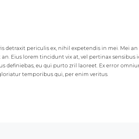
detraxit periculis ex, nihil expetendis in mei. Mei an 
t an. Eius lorem tincidunt vix at, vel pertinax sensibus i
us definiebas, eu qui purto zril laoreet. Ex error omnium
loriatur temporibus qui, per enim veritus.