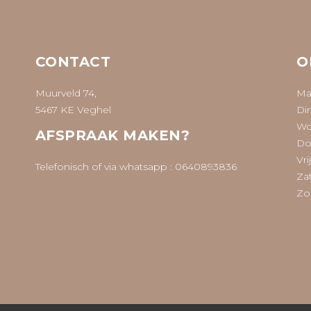
CONTACT
O
Muurveld 74,
Ma
5467 KE Veghel
Di
Wo
AFSPRAAK MAKEN?
Do
Vri
Telefonisch of via whatsapp :
0640893836
Za
Zo