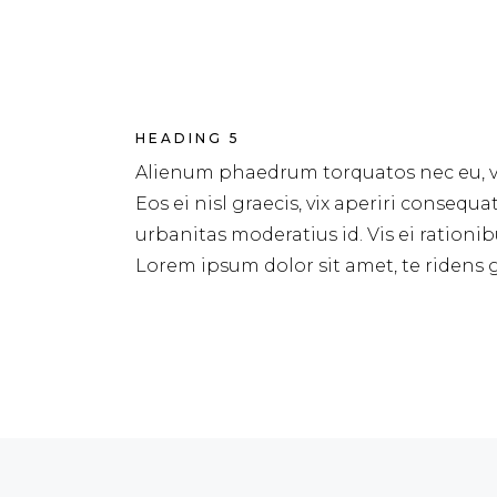
HEADING 5
Alienum phaedrum torquatos nec eu, vis 
Eos ei nisl graecis, vix aperiri consequa
urbanitas moderatius id. Vis ei rationib
Lorem ipsum dolor sit amet, te ridens g