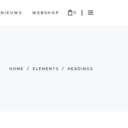
0
NIEUWS
WEBSHOP
W WINKELWAGEN IS LEEG
HOME
/
ELEMENTS
/
HEADINGS