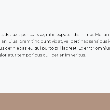
detraxit periculis ex, nihil expetendis in mei. Mei an 
t an. Eius lorem tincidunt vix at, vel pertinax sensibus i
us definiebas, eu qui purto zril laoreet. Ex error omnium
loriatur temporibus qui, per enim veritus.