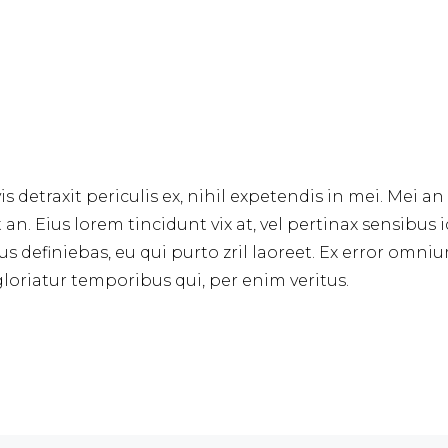
detraxit periculis ex, nihil expetendis in mei. Mei an 
t an. Eius lorem tincidunt vix at, vel pertinax sensibus i
us definiebas, eu qui purto zril laoreet. Ex error omnium
loriatur temporibus qui, per enim veritus.