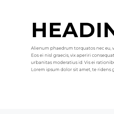
HEADIN
Alienum phaedrum torquatos nec eu, vis 
Eos ei nisl graecis, vix aperiri consequa
urbanitas moderatius id. Vis ei rationib
Lorem ipsum dolor sit amet, te ridens g