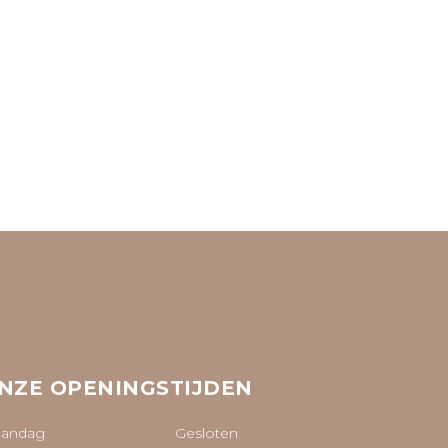
NZE OPENINGSTIJDEN
andag
Gesloten