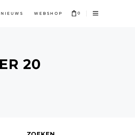
0
NIEUWS
WEBSHOP
W WINKELWAGEN IS LEEG
ER 20
ZOEKEN